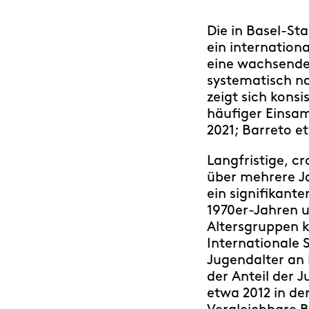
Die in Basel-St
ein internation
eine wachsende 
systematisch na
zeigt sich kons
häufiger Einsam
2021; Barreto et 
Langfristige, c
über mehrere J
ein signifikant
1970er-Jahren u
Altersgruppen k
Internationale 
Jugendalter an 
der Anteil der J
etwa 2012 in de