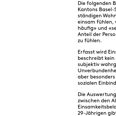
Die folgenden 
Kantons Basel-S
ständigen Wohnb
einsam fühlen,
häufig» und «se
Anteil der Pers
zu fühlen.
Erfasst wird Ei
beschreibt kein
subjektiv wahrg
Unverbundenheit
aber besonders
sozialen Einbi
Die Auswertung
zwischen den Al
Einsamkeitsbela
29-Jährigen gibt