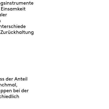
ngsinstrumente
r Einsamkeit
aler
n
Unterschiede
 Zurückhaltung
ss der Anteil
anchmal,
uppen bei der
hiedlich