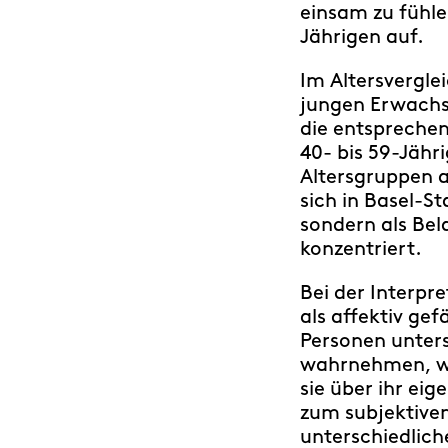
einsam zu fühle
Jährigen auf.
Im Altersvergle
jungen Erwachse
die entsprechen
40- bis 59-Jähr
Altersgruppen a
sich in Basel-S
sondern als Bel
konzentriert.
Bei der Interpre
als affektiv ge
Personen untersc
wahrnehmen, we
sie über ihr ei
zum subjektiven
unterschiedlich