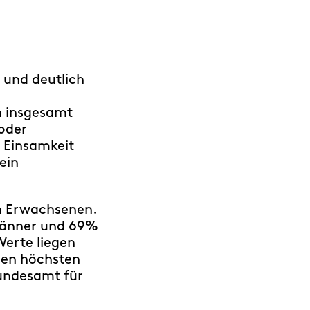
s und deutlich
n insgesamt
 oder
 Einsamkeit
ein
en Erwachsenen.
 Männer und 69%
Werte liegen
 den höchsten
undesamt für