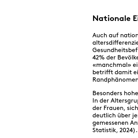
Nationale E
Auch auf nation
altersdifferen
Gesundheitsbef
42% der Bevölke
«manchmal» ein
betrifft damit e
Randphänomen 
Besonders hohe 
In der Altersgr
der Frauen, sic
deutlich über j
gemessenen Ant
Statistik, 2024).