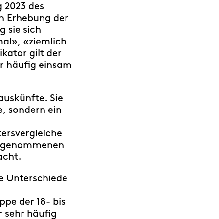
g 2023 des
en Erhebung der
 sie sich
al», «ziemlich
kator gilt der
hr häufig einsam
auskünfte. Sie
e, sondern ein
tersvergleiche
ahrgenommenen
acht.
e Unterschiede
ppe der 18- bis
r sehr häufig