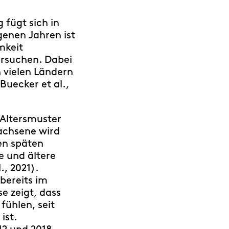
 fügt sich in
genen Jahren ist
mkeit
ersuchen. Dabei
n vielen Ländern
Buecker et al.,
 Altersmuster
achsene wird
en späten
e und ältere
., 2021).
bereits im
e zeigt, dass
fühlen, seit
ist.