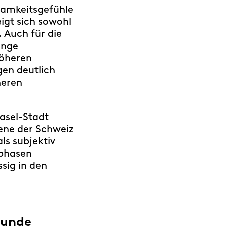
samkeitsgefühle
igt sich sowohl
. Auch für die
unge
höheren
gen deutlich
heren
asel-Stadt
ene der Schweiz
ls subjektiv
sphasen
sig in den
funde