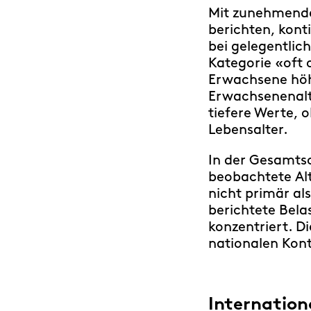
Mit zunehmende
berichten, kont
bei gelegentlic
Kategorie «oft 
Erwachsene höhe
Erwachsenenalte
tiefere Werte, 
Lebensalter.
In der Gesamtsc
beobachtete Alt
nicht primär al
berichtete Bela
konzentriert. D
nationalen Kont
Internation