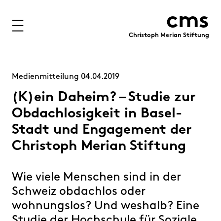
cms
Christoph Merian Stiftung
Stiftung
Projekte
Medienmitteilung 04.04.2019
Förderung
(K)ein Daheim? – Studie zur
Obdachlosigkeit in Basel-
Immobilien
Stadt und Engagement der
Finanzen
Christoph Merian Stiftung
Personen
Wie viele Menschen sind in der
Medien
Schweiz obdachlos oder
Publikationen
wohnungslos? Und weshalb? Eine
Kontakt
Studie der Hochschule für Soziale