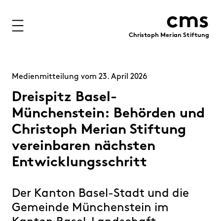
cms
Christoph Merian Stiftung
Stiftung
Projekte
Medienmitteilung vom 23. April 2026
Förderung
Dreispitz Basel-
Münchenstein: Behörden und
Immobilien
Christoph Merian Stiftung
Finanzen
vereinbaren nächsten
Entwicklungsschritt
Personen
Medien
Der Kanton Basel-Stadt und die
Publikationen
Gemeinde Münchenstein im
Kontakt