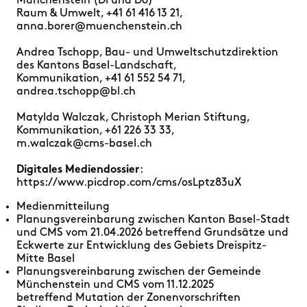
Münchenstein (Di und Do)
Raum & Umwelt, +41 61 416 13 21,
anna.borer@muenchenstein.ch
Andrea Tschopp, Bau- und Umweltschutzdirektion
des Kantons Basel-Landschaft,
Kommunikation, +41 61 552 54 71,
andrea.tschopp@bl.ch
Matylda Walczak, Christoph Merian Stiftung,
Kommunikation, +61 226 33 33,
m.walczak@cms-basel.ch
Digitales Mediendossier
:
https://www.picdrop.com/cms/osLptz83uX
Medienmitteilung
Planungsvereinbarung zwischen Kanton Basel-Stadt
und CMS vom 21.04.2026 betreffend Grundsätze und
Eckwerte zur Entwicklung des Gebiets Dreispitz-
Mitte Basel
Planungsvereinbarung zwischen der Gemeinde
Münchenstein und CMS vom 11.12.2025
betreffend
Mutation der Zonenvorschriften