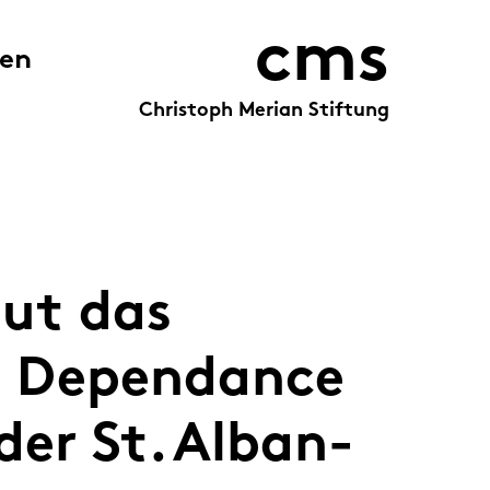
cms
zen
Christoph Merian Stiftung
aut das
e Dependance
er St. Alban-