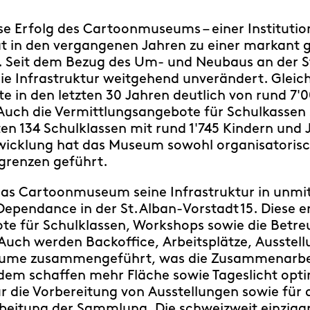
e Erfolg des Cartoonmuseums – einer Institutio
at in den vergangenen Jahren zu einer markant 
. Seit dem Bezug des Um- und Neubaus an der St
ie Infrastruktur weitgehend unverändert. Gleichz
e in den letzten 30 Jahren deutlich von rund 7'
 Auch die Vermittlungsangebote für Schulkassen 
en 134 Schulklassen mit rund 1'745 Kindern und
icklung hat das Museum sowohl organisatorisc
sgrenzen geführt.
das Cartoonmuseum seine Infrastruktur in unmi
Dependance in der St. Alban-Vorstadt 15. Diese 
ote für Schulklassen, Workshops sowie die Bet
 Auch werden Backoffice, Arbeitsplätze, Ausstel
äume zusammengeführt, was die Zusammenarbeit
udem schaffen mehr Fläche sowie Tageslicht opt
 die Vorbereitung von Ausstellungen sowie für d
beitung der Sammlung. Die schweizweit einzig