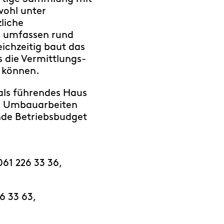
wohl unter
liche
n umfassen rund
ichzeitig baut das
 die Vermittlungs-
 können.
als führendes Haus
en Umbauarbeiten
nde Betriebsbudget
061 226 33 36,
6 33 63,