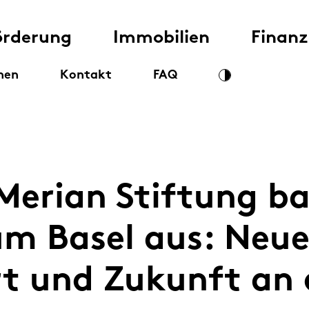
örderung
Immobilien
Finan
nen
Kontakt
FAQ
Merian Stiftung b
m Basel aus: Neu
t und Zukunft an d