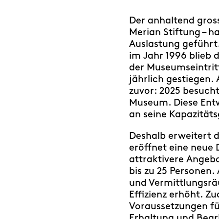
Der anhaltend gross
Merian Stiftung – h
Auslastung geführt
im Jahr 1996 blieb d
der Museumseintritt
jährlich gestiegen.
zuvor: 2025 besucht
Museum. Diese Entw
an seine Kapazität
Deshalb erweitert 
eröffnet eine neue 
attraktivere Angeb
bis zu 25 Personen.
und Vermittlungsr
Effizienz erhöht. Z
Voraussetzungen für
Erhaltung und Bear