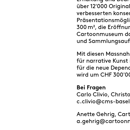
über 12'000 Origina
verbesserten konse
Präsentationsmögli
300 m², die Eröffnu
Cartoonmuseum das 
und Sammlungsaufg
Mit diesen Massnah
für narrative Kuns
für die neue Depen
wird um CHF 300'00
Bei Fragen
Carlo Clivio, Chris
c.clivio@cms-basel
Anette Gehrig, Car
a.gehrig@cartoon