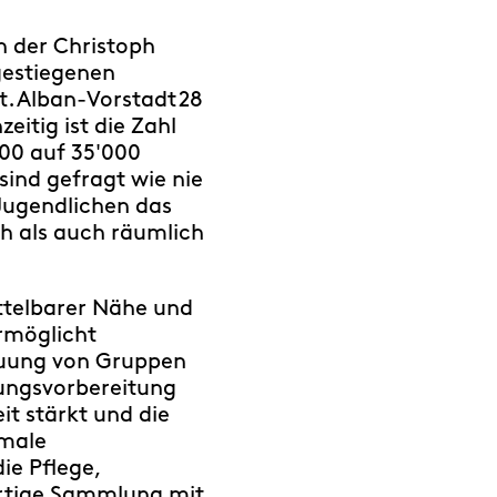
n der Christoph
gestiegenen
. Alban-Vorstadt 28
eitig ist die Zahl
000 auf 35'000
sind gefragt wie nie
 Jugendlichen das
h als auch räumlich
ttelbarer Nähe und
ermöglicht
reuung von Gruppen
lungsvorbereitung
 stärkt und die
imale
ie Pflege,
artige Sammlung mit