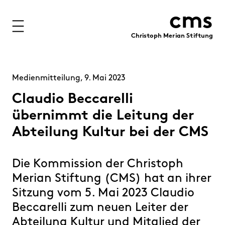
cms
Christoph Merian Stiftung
Stiftung
Projekte
Medienmitteilung, 9. Mai 2023
Förderung
Claudio Beccarelli
übernimmt die Leitung der
Immobilien
Abteilung Kultur bei der CMS
Finanzen
Die Kommission der Christoph
Personen
Merian Stiftung (CMS) hat an ihrer
Medien
Sitzung vom 5. Mai 2023 Claudio
Publikationen
Beccarelli zum neuen Leiter der
Kontakt
Abteilung Kultur und Mitglied der