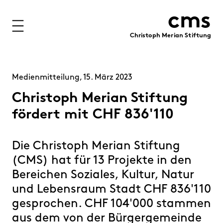
cms
Christoph Merian Stiftung
Stiftung
Projekte
Medienmitteilung, 15. März 2023
Förderung
Christoph Merian Stiftung
fördert mit CHF 836'110
Immobilien
Finanzen
Die Christoph Merian Stiftung
(CMS) hat für 13 Projekte in den
Personen
Bereichen Soziales, Kultur, Natur
Medien
und Lebensraum Stadt CHF 836'110
Publikationen
gesprochen. CHF 104'000 stammen
Kontakt
aus dem von der Bürgergemeinde