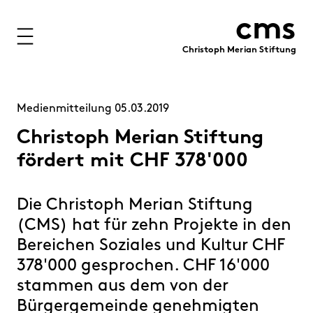
cms
Christoph Merian Stiftung
Stiftung
Projekte
Medienmitteilung 05.03.2019
Förderung
Christoph Merian Stiftung
fördert mit CHF 378'000
Immobilien
Finanzen
Die Christoph Merian Stiftung
(CMS) hat für zehn Projekte in den
Personen
Bereichen Soziales und Kultur CHF
Medien
378'000 gesprochen. CHF 16'000
Publikationen
stammen aus dem von der
Kontakt
Bürgergemeinde genehmigten