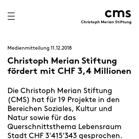
cms
Christoph Merian Stiftung
Stiftung
Projekte
Medienmitteilung 11.12.2018
Förderung
Christoph Merian Stiftung
fördert mit CHF 3,4 Millionen
Immobilien
Finanzen
Die Christoph Merian Stiftung
(CMS) hat für 19 Projekte in den
Personen
Bereichen Soziales, Kultur und
Medien
Natur sowie für das
Publikationen
Querschnittsthema Lebensraum
Kontakt
Stadt CHF 3'415'343 gesprochen.