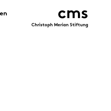
cms
zen
Christoph Merian Stiftung
Ihr:e Ansprechpartner:in
Catering Iris
+41 61 311 24 54
info@catering-iris.ch