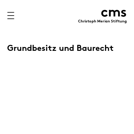
cms
Christoph Merian Stiftung
Stiftung
Projekte
Grundbesitz und Baurecht
Förderung
Immobilien
Finanzen
Personen
Medien
Publikationen
Kontakt