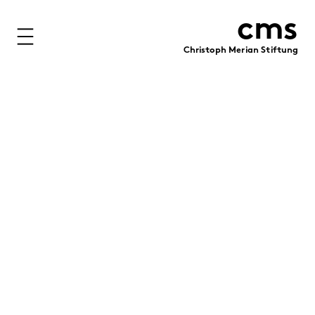
cms
Christoph Merian Stiftung
Stiftung
Projekte
Förderung
Immobilien
Finanzen
Personen
Medien
Publikationen
Kontakt