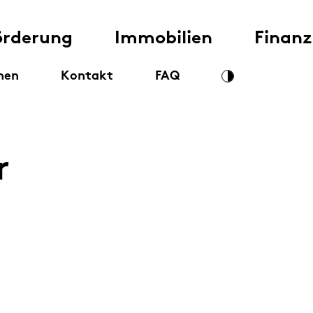
örderung
Immobilien
Finan
nen
Kontakt
FAQ
r