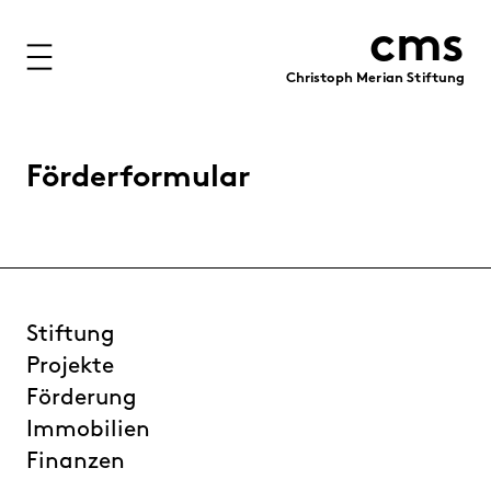
cms
Christoph Merian Stiftung
Stiftung
Projekte
Förderformular
Förderung
Immobilien
Finanzen
Stiftung
Personen
Projekte
Förderung
Medien
Immobilien
Publikationen
Finanzen
Kontakt